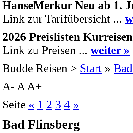
HanseMerkur Neu ab 1. J
Link zur Tarifübersicht ...
w
2026 Preislisten Kurreisen
Link zu Preisen ...
weiter »
Budde Reisen >
Start
»
Bad
A-
A
A+
Seite
«
1
2
3
4
»
Bad Flinsberg