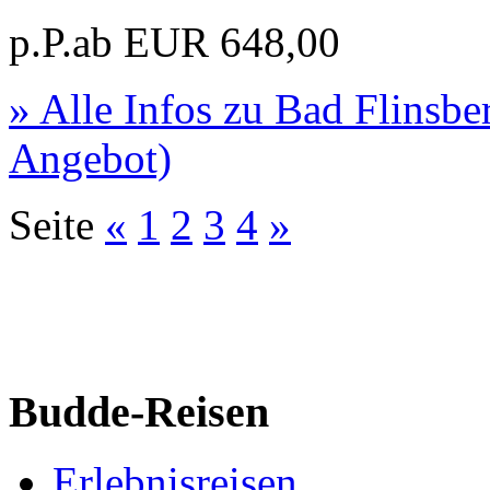
p.P.ab
EUR
648,00
» Alle Infos zu
Bad Flinsbe
Angebot)
Seite
«
1
2
3
4
»
Budde-Reisen
Erlebnisreisen