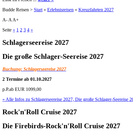
Budde Reisen >
Start
»
Erlebnisreisen
»
Kreuzfahrten 2027
A-
A
A+
Seite
«
1
2
3
4
»
Schlagerseereise 2027
Die große Schlager-Seereise 2027
Buchung: Schlagerseereise 2027
2 Termine ab 01.10.2027
p.P.ab
EUR
1099,00
» Alle Infos zu
Schlagerseereise 2027, Die große Schlager-Seereise 
Rock'n'Roll Cruise 2027
Die Firebirds-Rock'n'Roll Cruise 2027