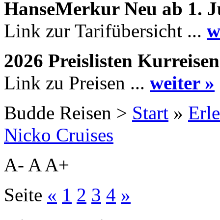
HanseMerkur Neu ab 1. J
Link zur Tarifübersicht ...
w
2026 Preislisten Kurreisen
Link zu Preisen ...
weiter »
Budde Reisen >
Start
»
Erle
Nicko Cruises
A-
A
A+
Seite
«
1
2
3
4
»