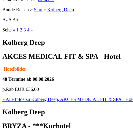
Budde Reisen >
Start
»
Kolberg Deep
A-
A
A+
Seite
«
1
2
3
4
»
Kolberg Deep
AKCES MEDICAL FIT & SPA - Hotel
Hotelbilder
48 Termine ab 08.08.2026
p.P.ab
EUR
636,00
» Alle Infos zu
Kolberg Deep, AKCES MEDICAL FIT & SPA - Hot
Kolberg Deep
BRYZA - ***Kurhotel