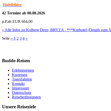
Hotelbilder
42 Termine ab 08.08.2026
p.P.ab
EUR
664,00
» Alle Infos zu
Kolberg Deep, BRYZA - ***Kurhotel
(Details zum A
Seite
«
1
2
3
4
»
Budde-Reisen
Erlebnisreisen
Kurreisen
Tagesfahrten
Kontakt
Impressum
Datenschutz
Reisebedingungen
Unsere Reiseziele