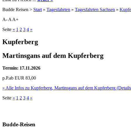
Budde Reisen >
Start
»
Tagesfahrten
»
Tagesfahrten Sachsen
»
Kupfe
A-
A
A+
Seite
«
1
2
3
4
»
Kupferberg
Martinsgans auf dem Kupferberg
Termin: 17.11.2026
p.P.ab
EUR
83,00
» Alle Infos zu
Kupferberg, Martinsgans auf dem Kupferberg
(Detail
Seite
«
1
2
3
4
»
Budde-Reisen