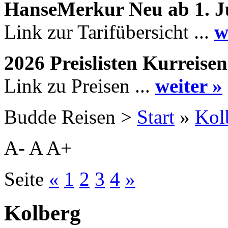
HanseMerkur Neu ab 1. J
Link zur Tarifübersicht ...
w
2026 Preislisten Kurreisen
Link zu Preisen ...
weiter »
Budde Reisen >
Start
»
Kol
A-
A
A+
Seite
«
1
2
3
4
»
Kolberg