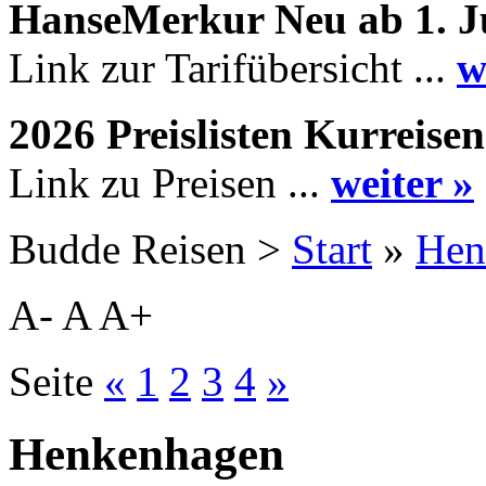
HanseMerkur Neu ab 1. J
Link zur Tarifübersicht ...
w
2026 Preislisten Kurreisen
Link zu Preisen ...
weiter »
Budde Reisen >
Start
»
Hen
A-
A
A+
Seite
«
1
2
3
4
»
Henkenhagen